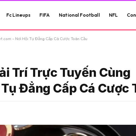
Fc Lineups
FIFA
National Football
NFL
Con
bet.com – Nơi Hội Tụ Đẳng Cấp Cá Cược Toàn Cầu
ải Trí Trực Tuyến Cùng
i Tụ Đẳng Cấp Cá Cược 