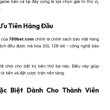
game bắn cá tại đây cũng là lựa chọn giải trí thú vị,
.
 Ưu Tiên Hàng Đầu
g của
789bet.com
chính là chính sách bảo mật hàng
 dịch đều được mã hóa SSL 128-bit – công nghệ bảo
ời chơi cho bất kỳ bên thứ ba nào. Điều này giúp
út tiền và đặt cược trên nền tảng.
ặc Biệt Dành Cho Thành Viên