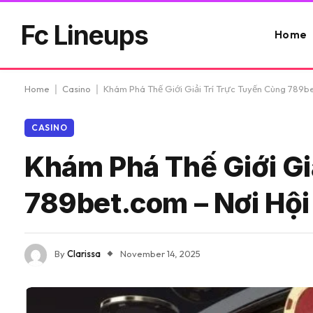
Fc Lineups
Home
Home
|
Casino
|
Khám Phá Thế Giới Giải Trí Trực Tuyến Cùng 789
CASINO
Khám Phá Thế Giới Gi
789bet.com – Nơi Hộ
By
Clarissa
November 14, 2025