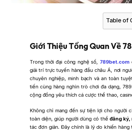
Table of
Giới Thiệu Tổng Quan Về 7
Trong thời đại công nghệ số,
789bet.com
giải trí trực tuyến hàng đầu châu Á, nơi ng
chuyên nghiệp, minh bạch và an toàn tuyệt 
tiến cùng hàng nghìn trò chơi đa dạng, 78
cộng đồng yêu thích cá cược thể thao, casino
Không chỉ mang đến sự tiện lợi cho người c
toàn diện, giúp người dùng có thể
đăng ký, 
tác đơn giản. Đây chính là lý do khiến hàng