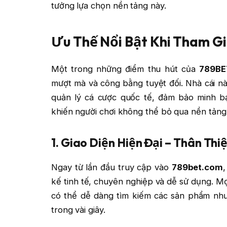
tưởng lựa chọn nền tảng này.
Ưu Thế Nổi Bật Khi Tham G
Một trong những điểm thu hút của
789BE
mượt mà và công bằng tuyệt đối. Nhà cái n
quản lý cá cược quốc tế, đảm bảo minh bạ
khiến người chơi không thể bỏ qua nền tảng
1. Giao Diện Hiện Đại – Thân Th
Ngay từ lần đầu truy cập vào
789bet.com
,
kế tinh tế, chuyên nghiệp và dễ sử dụng. Mọ
có thể dễ dàng tìm kiếm các sản phẩm như:
trong vài giây.