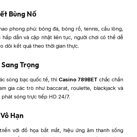
yết Bùng Nổ
ao phong phú: bóng đá, bóng rổ, tennis, cầu lông,
 hấp dẫn và cập nhật liên tục, người chơi có thể dễ
 dõi kết quả theo thời gian thực.
p Sang Trọng
ác sòng bạc quốc tế, thì
Casino 789BET
chắc chắn
am gia các trò như baccarat, roulette, blackjack và
 phát sóng trực tiếp HD 24/7.
í Vô Hạn
riển với đồ họa bắt mắt, hiệu ứng âm thanh sống