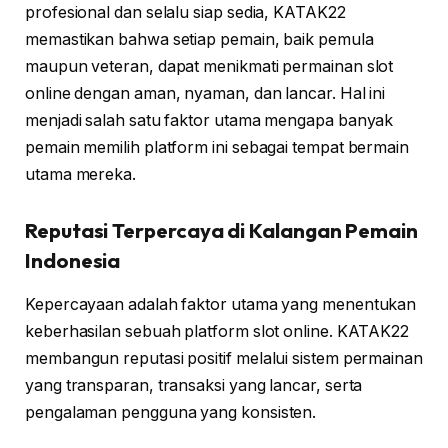
profesional dan selalu siap sedia, KATAK22
memastikan bahwa setiap pemain, baik pemula
maupun veteran, dapat menikmati permainan slot
online dengan aman, nyaman, dan lancar. Hal ini
menjadi salah satu faktor utama mengapa banyak
pemain memilih platform ini sebagai tempat bermain
utama mereka.
Reputasi Terpercaya di Kalangan Pemain
Indonesia
Kepercayaan adalah faktor utama yang menentukan
keberhasilan sebuah platform slot online. KATAK22
membangun reputasi positif melalui sistem permainan
yang transparan, transaksi yang lancar, serta
pengalaman pengguna yang konsisten.