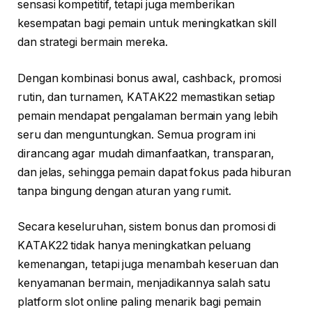
sensasi kompetitif, tetapi juga memberikan
kesempatan bagi pemain untuk meningkatkan skill
dan strategi bermain mereka.
Dengan kombinasi bonus awal, cashback, promosi
rutin, dan turnamen, KATAK22 memastikan setiap
pemain mendapat pengalaman bermain yang lebih
seru dan menguntungkan. Semua program ini
dirancang agar mudah dimanfaatkan, transparan,
dan jelas, sehingga pemain dapat fokus pada hiburan
tanpa bingung dengan aturan yang rumit.
Secara keseluruhan, sistem bonus dan promosi di
KATAK22 tidak hanya meningkatkan peluang
kemenangan, tetapi juga menambah keseruan dan
kenyamanan bermain, menjadikannya salah satu
platform slot online paling menarik bagi pemain