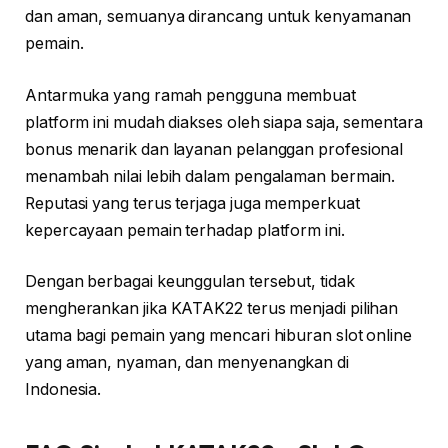
dan aman, semuanya dirancang untuk kenyamanan
pemain.
Antarmuka yang ramah pengguna membuat
platform ini mudah diakses oleh siapa saja, sementara
bonus menarik dan layanan pelanggan profesional
menambah nilai lebih dalam pengalaman bermain.
Reputasi yang terus terjaga juga memperkuat
kepercayaan pemain terhadap platform ini.
Dengan berbagai keunggulan tersebut, tidak
mengherankan jika KATAK22 terus menjadi pilihan
utama bagi pemain yang mencari hiburan slot online
yang aman, nyaman, dan menyenangkan di
Indonesia.