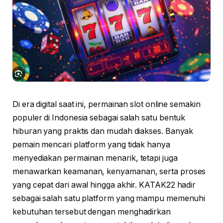
Di era digital saat ini, permainan slot online semakin
populer di Indonesia sebagai salah satu bentuk
hiburan yang praktis dan mudah diakses. Banyak
pemain mencari platform yang tidak hanya
menyediakan permainan menarik, tetapi juga
menawarkan keamanan, kenyamanan, serta proses
yang cepat dari awal hingga akhir. KATAK22 hadir
sebagai salah satu platform yang mampu memenuhi
kebutuhan tersebut dengan menghadirkan