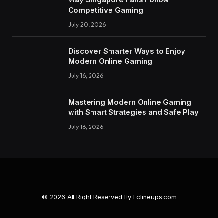
Competitive Gaming
July 20, 2026
Discover Smarter Ways to Enjoy
Modern Online Gaming
July 16, 2026
Mastering Modern Online Gaming
with Smart Strategies and Safe Play
July 16, 2026
© 2026 All Right Reserved By Fclineups.com