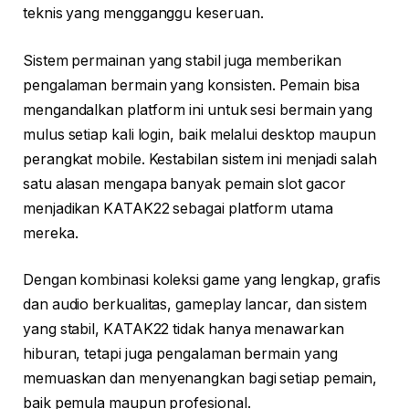
teknis yang mengganggu keseruan.
Sistem permainan yang stabil juga memberikan
pengalaman bermain yang konsisten. Pemain bisa
mengandalkan platform ini untuk sesi bermain yang
mulus setiap kali login, baik melalui desktop maupun
perangkat mobile. Kestabilan sistem ini menjadi salah
satu alasan mengapa banyak pemain slot gacor
menjadikan KATAK22 sebagai platform utama
mereka.
Dengan kombinasi koleksi game yang lengkap, grafis
dan audio berkualitas, gameplay lancar, dan sistem
yang stabil, KATAK22 tidak hanya menawarkan
hiburan, tetapi juga pengalaman bermain yang
memuaskan dan menyenangkan bagi setiap pemain,
baik pemula maupun profesional.