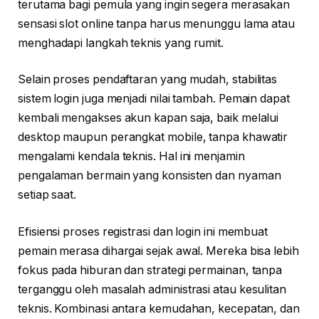
terutama bagi pemula yang ingin segera merasakan
sensasi slot online tanpa harus menunggu lama atau
menghadapi langkah teknis yang rumit.
Selain proses pendaftaran yang mudah, stabilitas
sistem login juga menjadi nilai tambah. Pemain dapat
kembali mengakses akun kapan saja, baik melalui
desktop maupun perangkat mobile, tanpa khawatir
mengalami kendala teknis. Hal ini menjamin
pengalaman bermain yang konsisten dan nyaman
setiap saat.
Efisiensi proses registrasi dan login ini membuat
pemain merasa dihargai sejak awal. Mereka bisa lebih
fokus pada hiburan dan strategi permainan, tanpa
terganggu oleh masalah administrasi atau kesulitan
teknis. Kombinasi antara kemudahan, kecepatan, dan