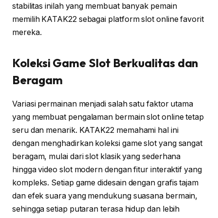
stabilitas inilah yang membuat banyak pemain
memilih KATAK22 sebagai platform slot online favorit
mereka.
Koleksi Game Slot Berkualitas dan
Beragam
Variasi permainan menjadi salah satu faktor utama
yang membuat pengalaman bermain slot online tetap
seru dan menarik. KATAK22 memahami hal ini
dengan menghadirkan koleksi game slot yang sangat
beragam, mulai dari slot klasik yang sederhana
hingga video slot modern dengan fitur interaktif yang
kompleks. Setiap game didesain dengan grafis tajam
dan efek suara yang mendukung suasana bermain,
sehingga setiap putaran terasa hidup dan lebih