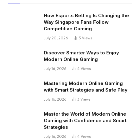
How Esports Betting Is Changing the
Way Singapore Fans Follow
Competitive Gaming
July 20, 2026
3
Views
Discover Smarter Ways to Enjoy
Modern Online Gaming
July 16, 2026
4
Views
Mastering Modern Online Gaming
with Smart Strategies and Safe Play
July 16, 2026
3
Views
Master the World of Modern Online
Gaming with Confidence and Smart
Strategies
July 16, 2026
4
Views