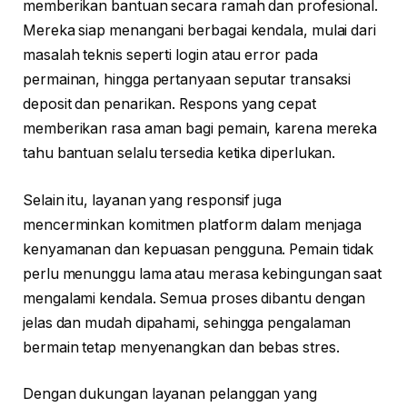
memberikan bantuan secara ramah dan profesional.
Mereka siap menangani berbagai kendala, mulai dari
masalah teknis seperti login atau error pada
permainan, hingga pertanyaan seputar transaksi
deposit dan penarikan. Respons yang cepat
memberikan rasa aman bagi pemain, karena mereka
tahu bantuan selalu tersedia ketika diperlukan.
Selain itu, layanan yang responsif juga
mencerminkan komitmen platform dalam menjaga
kenyamanan dan kepuasan pengguna. Pemain tidak
perlu menunggu lama atau merasa kebingungan saat
mengalami kendala. Semua proses dibantu dengan
jelas dan mudah dipahami, sehingga pengalaman
bermain tetap menyenangkan dan bebas stres.
Dengan dukungan layanan pelanggan yang